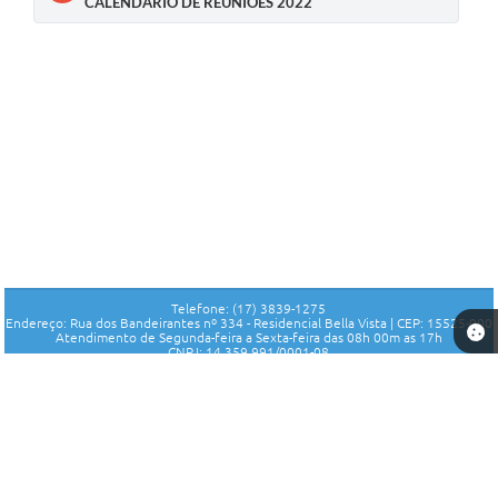
CALENDÁRIO DE REUNIÕES 2022
Telefone: (17) 3839-1275
Endereço: Rua dos Bandeirantes nº 334 - Residencial Bella Vista | CEP: 15525-000
Atendimento de Segunda-feira a Sexta-feira das 08h 00m as 17h
CNPJ: 14.359.991/0001-08
Fundo Municipal de Seguridade Social de Parisi - SP
Versão do Sistema:
3.5.3 - 19/06/2026
Portal atualizado em:
04/08/2026 10:07
Dados Abertos