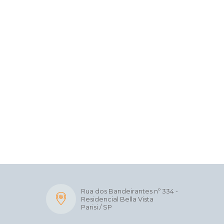
Rua dos Bandeirantes nº 334 -
Residencial Bella Vista
Parisi / SP