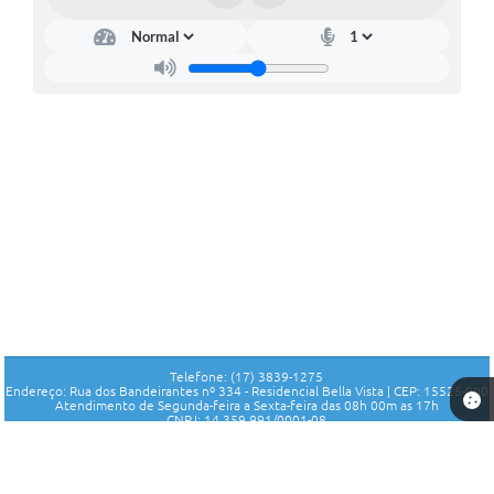
Telefone: (17) 3839-1275
Endereço: Rua dos Bandeirantes nº 334 - Residencial Bella Vista | CEP: 15525-000
Atendimento de Segunda-feira a Sexta-feira das 08h 00m as 17h
CNPJ: 14.359.991/0001-08
Fundo Municipal de Seguridade Social de Parisi - SP
Versão do Sistema:
3.5.3 - 19/06/2026