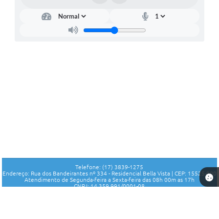
Telefone: (17) 3839-1275
Endereço: Rua dos Bandeirantes nº 334 - Residencial Bella Vista | CEP: 15525-000
Atendimento de Segunda-feira a Sexta-feira das 08h 00m as 17h
CNPJ: 14.359.991/0001-08
Fundo Municipal de Seguridade Social de Parisi - SP
Versão do Sistema:
3.5.3 - 19/06/2026